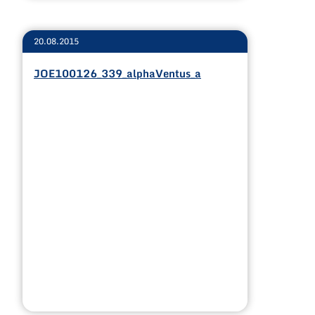
20.08.2015
JOE100126_339_alphaVentus_a