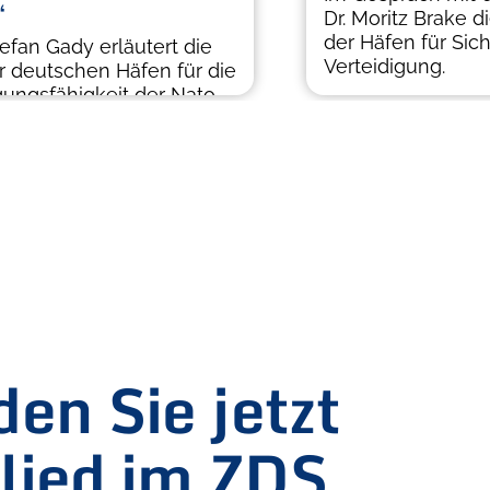
“
Dr. Moritz Brake 
der Häfen für Sic
efan Gady erläutert die
Verteidigung.
r deutschen Häfen für die
gungsfähigkeit der Nato.
en Sie jetzt
lied im ZDS.