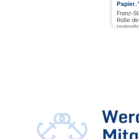
Papier.
Franz-St
Rolle de
Verteidi
Werd
Mitg