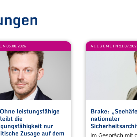
ungen
EIN
05.08.2026
ALLGEMEIN
21.07.202
Ohne leistungsfähige
Brake: „Seehäfen
leibt die
nationaler
igungsfähigkeit nur
Sicherheitsarchi
litische Zusage auf dem
Im Gespräch mit 