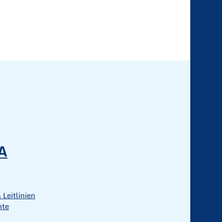
A
 Leitlinien
hte