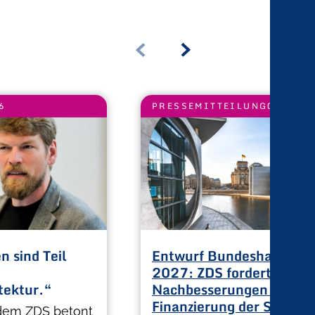
6
PRESSEMITTEILUNG
07.07.2026
 sind Teil
Entwurf Bundeshaushalt
2027: ZDS fordert
tektur.“
Nachbesserungen bei der
Finanzierung der Seehäf
dem ZDS betont