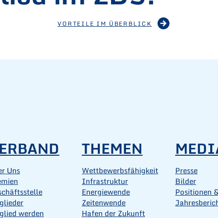
VORTEILE IM ÜBERBLICK
ERBAND
THEMEN
MEDI
er Uns
Wettbewerbsfähigkeit
Presse
emien
Infrastruktur
Bilder
chäftsstelle
Energiewende
Positionen &
glieder
Zeitenwende
Jahresberic
glied werden
Hafen der Zukunft