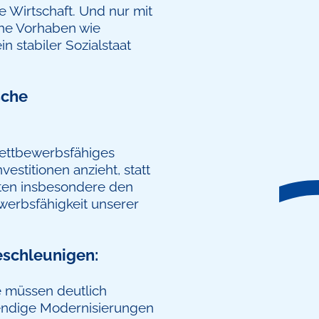
e Wirtschaft. Und nur mit
sche Vorhaben wie
n stabiler Sozialstaat
sche
wettbewerbsfähiges
estitionen anzieht, statt
ten insbesondere den
erbsfähigkeit unserer
eschleunigen:
 müssen deutlich
wendige Modernisierungen