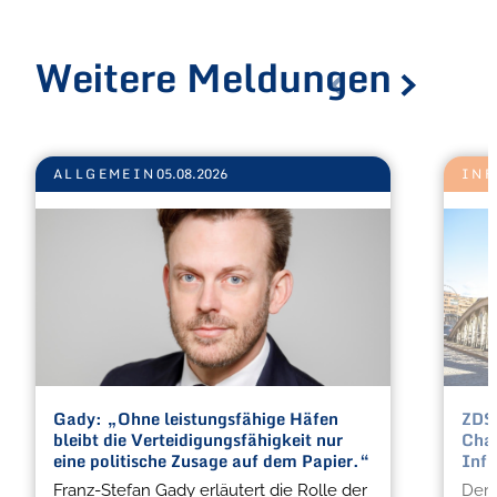
Weitere Meldungen
ALLGEMEIN
05.08.2026
INF
Gady: „Ohne leistungsfähige Häfen
ZDS:
bleibt die Verteidigungsfähigkeit nur
Chan
eine politische Zusage auf dem Papier.“
Infr
Franz-Stefan Gady erläutert die Rolle der
Der 