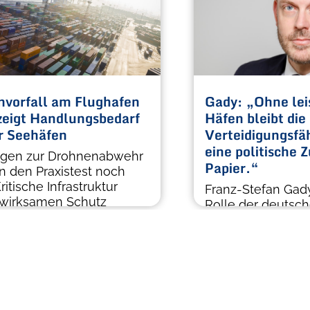
vorfall am Flughafen
Gady: „Ohne lei
 zeigt Handlungsbedarf
Häfen bleibt die
r Seehäfen
Verteidigungsfäh
eine politische 
gen zur Drohnenabwehr
Papier.“
n den Praxistest noch
ritische Infrastruktur
Franz-Stefan Gady
 wirksamen Schutz
Rolle der deutsch
Verteidigungsfähi