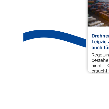
Drohnen
Leipzig
auch fü
Regelun
bestehe
nicht – K
braucht