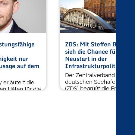
stungsfähige
ZDS: Mit Steffen Bilger b
sich die Chance für einen
igkeit nur
Neustart in der
Zusage auf dem
Infrastrukturpolitik
Der Zentralverband der
deutschen Seehafenbetrie
 erläutert die
(ZDS) begrüßt die Ernennu
en Häfen für die
Steffen Bilger zum neuen
gkeit der Nato.
Bundesminister […]