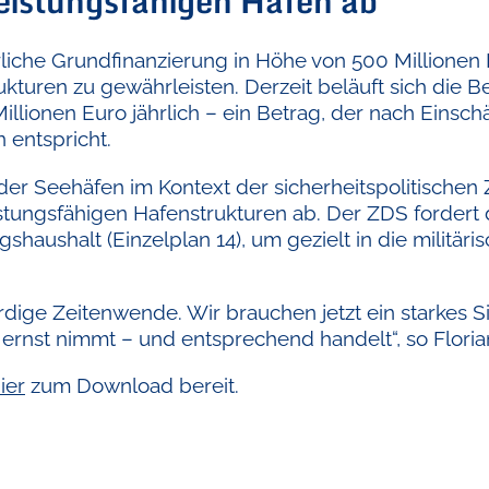
eistungsfähigen Häfen ab
hrliche Grundfinanzierung in Höhe von 500 Millione
ukturen zu gewährleisten. Derzeit beläuft sich die 
 Millionen Euro jährlich – ein Betrag, der nach Eins
 entspricht.
e der Seehäfen im Kontext der sicherheitspolitischen
tungsfähigen Hafenstrukturen ab. Der ZDS fordert d
aushalt (Einzelplan 14), um gezielt in die militäris
ige Zeitenwende. Wir brauchen jetzt ein starkes Si
r ernst nimmt – und entsprechend handelt“, so Flori
ier
zum Download bereit.