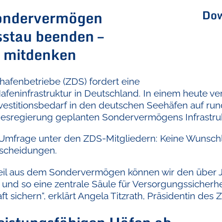
Dow
Sondervermögen
sstau beenden –
e mitdenken
afenbetriebe (ZDS) fordert eine
feninfrastruktur in Deutschland. In einem heute verö
titionsbedarf in den deutschen Seehäfen auf rund 
desregierung geplanten Sondervermögens Infrastruk
Umfrage unter den ZDS-Mitgliedern: Keine Wunschlis
tscheidungen.
teil aus dem Sondervermögen können wir den über 
und so eine zentrale Säule für Versorgungssicherhe
t sichern“, erklärt Angela Titzrath, Präsidentin des 