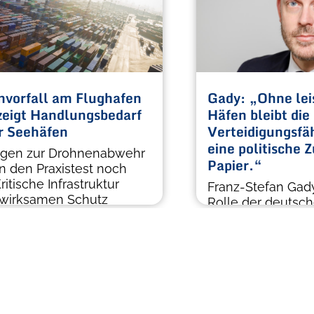
vorfall am Flughafen
Gady: „Ohne lei
 zeigt Handlungsbedarf
Häfen bleibt die
r Seehäfen
Verteidigungsfäh
eine politische 
gen zur Drohnenabwehr
Papier.“
n den Praxistest noch
ritische Infrastruktur
Franz-Stefan Gady
 wirksamen Schutz
Rolle der deutsch
Verteidigungsfähi