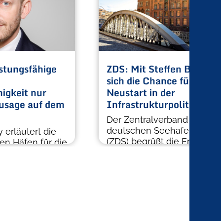
stungsfähige
ZDS: Mit Steffen Bilger b
sich die Chance für einen
igkeit nur
Neustart in der
Zusage auf dem
Infrastrukturpolitik
Der Zentralverband der
deutschen Seehafenbetrie
 erläutert die
(ZDS) begrüßt die Ernennu
en Häfen für die
Steffen Bilger zum neuen
gkeit der Nato.
Bundesminister […]