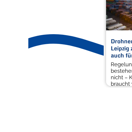
Drohnen
Leipzig
auch fü
Regelun
bestehe
nicht – K
braucht