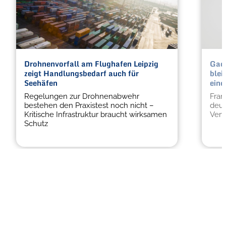
Drohnenvorfall am Flughafen Leipzig
Gady
zeigt Handlungsbedarf auch für
blei
Seehäfen
eine
Regelungen zur Drohnenabwehr
Fran
bestehen den Praxistest noch nicht –
deut
Kritische Infrastruktur braucht wirksamen
Vert
Schutz