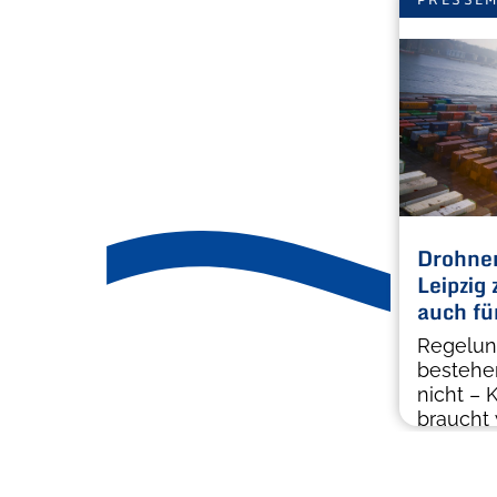
Drohnen
Leipzig
auch fü
Regelun
bestehe
nicht – K
braucht