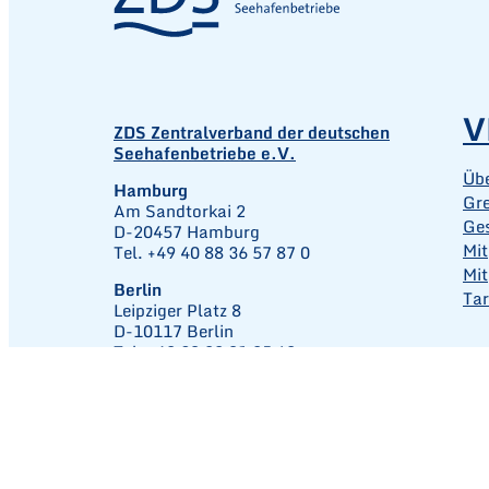
V
ZDS Zentralverband der deutschen
Seehafenbetriebe e.V.
Üb
Hamburg
Gr
Am Sandtorkai 2
Ges
D-20457 Hamburg
Mit
Tel. +49 40 88 36 57 87 0
Mit
Berlin
Tar
Leipziger Platz 8
D-10117 Berlin
Tel. +49 30 22 01 25 69
info@zds-seehaefen.de
Ko