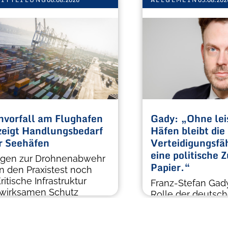
vorfall am Flughafen
Gady: „Ohne lei
 zeigt Handlungsbedarf
Häfen bleibt die
r Seehäfen
Verteidigungsfäh
eine politische 
gen zur Drohnenabwehr
Papier.“
n den Praxistest noch
ritische Infrastruktur
Franz-Stefan Gady
 wirksamen Schutz
Rolle der deutsch
Verteidigungsfähi