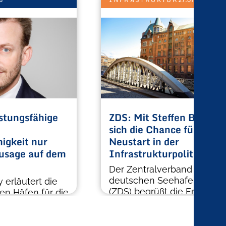
stungsfähige
ZDS: Mit Steffen Bilger b
sich die Chance für einen
igkeit nur
Neustart in der
Zusage auf dem
Infrastrukturpolitik
Der Zentralverband der
deutschen Seehafenbetrie
 erläutert die
(ZDS) begrüßt die Ernennu
en Häfen für die
Steffen Bilger zum neuen
gkeit der Nato.
Bundesminister […]