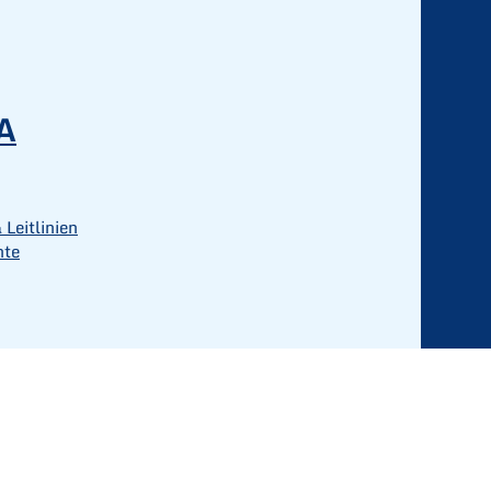
A
 Leitlinien
hte