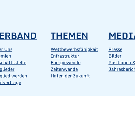
ERBAND
THEMEN
MEDI
er Uns
Wettbewerbsfähigkeit
Presse
emien
Infrastruktur
Bilder
chäftsstelle
Energiewende
Positionen &
glieder
Zeitenwende
Jahresberic
glied werden
Hafen der Zukunft
ifverträge
ntakt
Impressum
Datenschutz