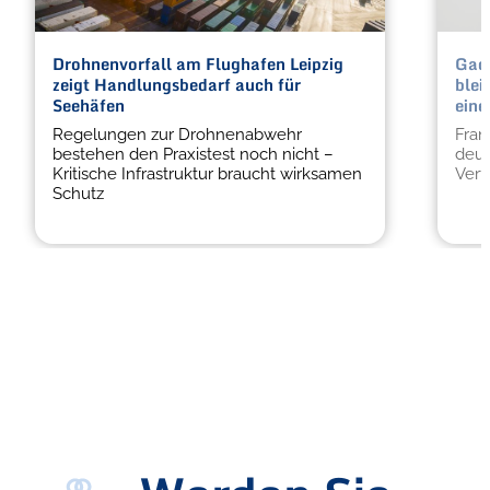
Drohnenvorfall am Flughafen Leipzig
Gady
zeigt Handlungsbedarf auch für
blei
Seehäfen
eine
Regelungen zur Drohnenabwehr
Fran
bestehen den Praxistest noch nicht –
deut
Kritische Infrastruktur braucht wirksamen
Vert
Schutz