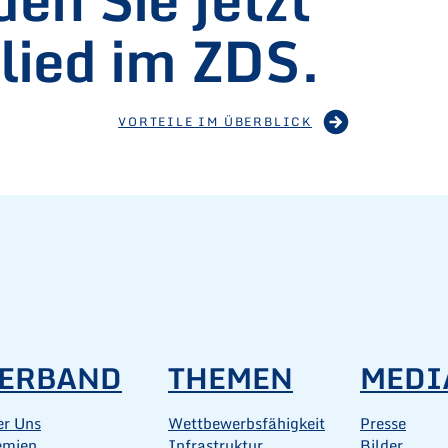
lied im ZDS.
VORTEILE IM ÜBERBLICK
ERBAND
THEMEN
MEDI
er Uns
Wettbewerbsfähigkeit
Presse
emien
Infrastruktur
Bilder