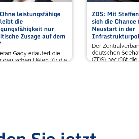
Ohne leistungsfähige
ZDS: Mit Steffen
leibt die
sich die Chance 
igungsfähigkeit nur
Neustart in der
litische Zusage auf dem
Infrastrukturpol
“
Der Zentralverba
deutschen Seeha
efan Gady erläutert die
(ZDS) begrüßt di
r deutschen Häfen für die
Steffen Bilger z
gungsfähigkeit der Nato.
Bundesminister […
en Sie jetzt