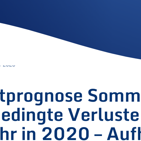
r 2020
istprognose Som
edingte Verluste
hr in 2020 – Au