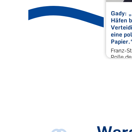
Gady: „
Häfen b
Verteid
eine po
Papier.
Franz-St
Rolle de
Verteidi
Werd