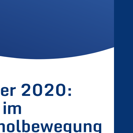
mer 2020:
 im
fholbewegung