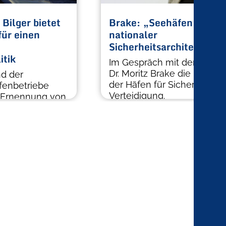
 Bilger bietet
Brake: „Seehäfen sind Te
für einen
nationaler
Sicherheitsarchitektur.“
itik
Im Gespräch mit dem ZDS 
Dr. Moritz Brake die Bedeu
nd der
der Häfen für Sicherheit un
fenbetriebe
Verteidigung.
e Ernennung von
um neuen
]