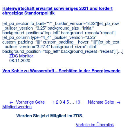
Hafenwirtschaft erwartet schwieriges 2021 und fordert
ehrgeizige Standortpolitik
[et_pb_section fb_built=“1″ _builder_version=“3.22″][et_pb_row
_builder_version=“3.25″ background_size=“initial“
background_position=“top_left“ background_repeat=“repeat“]
[et_pb_column type=“4_4″ _builder_version=“3.25″
custom_padding=“|||“ custom_padding__hover=“|||“][et_pb_text
_builder_version=“3.27.4″ background_size=“initial“
background_position=“top_left“ background_repeat=“repeat“] […]
ZDS Monitor
08.11.2020
Von Kohle zu Wasserstoff – Seehäfen in der Energiewende
←
Vorherige Seite
1
2
3
4
5
…
10
Nächste Seite
→
Mitglied werden
Werden Sie jetzt Mitglied im ZDS.
Vorteile im Überblick